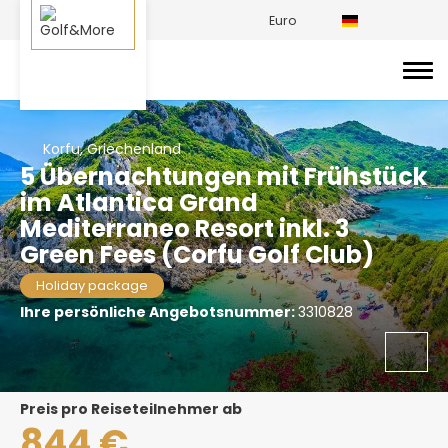
Euro
Korfu, Griechenland
5 Übernachtungen mit Frühstück
im Atlantica Grand
Mediterraneo Resort inkl. 3
Green Fees (Corfu Golf Club)
Holiday package
Ihre persönliche Angebotsnummer:
3310828
Preis pro Reiseteilnehmer ab
844 €