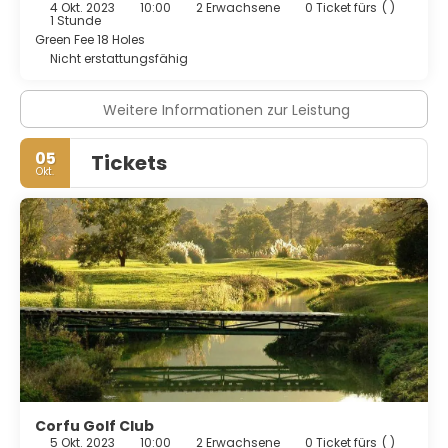
4 Okt. 2023
10:00
2 Erwachsene
0 Ticket fürs
( )
Still deinen Durst an der Bar/Lounge, der Strandbar oder
1 Stunde
der Poolbar. Ein inbegriffenes Frühstücksbuffet wird
Green Fee 18 Holes
täglich von 07:00 Uhr bis 10:30 Uhr angeboten.
Nicht erstattungsfähig
Zum Angebot gehören ein Businesscenter, ein
Textilreinigungsservice und eine rund um die Uhr besetzte
Weitere Informationen zur Leistung
Rezeption. Vor Ort gibt es Folgendes: Parken ohne Service
(kostenlos).
05
Tickets
Okt.
Corfu Golf Club
5 Okt. 2023
10:00
2 Erwachsene
0 Ticket fürs
( )