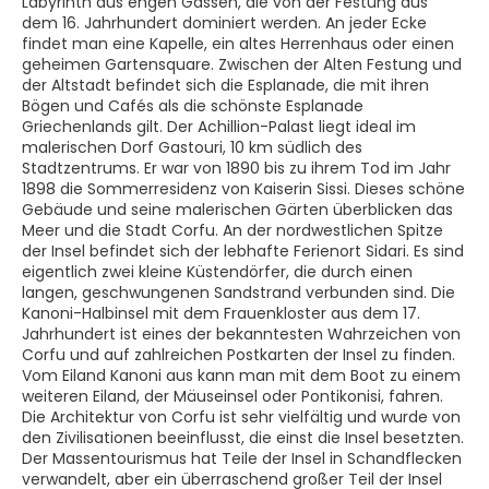
Labyrinth aus engen Gassen, die von der Festung aus
dem 16. Jahrhundert dominiert werden. An jeder Ecke
findet man eine Kapelle, ein altes Herrenhaus oder einen
geheimen Gartensquare. Zwischen der Alten Festung und
der Altstadt befindet sich die Esplanade, die mit ihren
Bögen und Cafés als die schönste Esplanade
Griechenlands gilt. Der Achillion-Palast liegt ideal im
malerischen Dorf Gastouri, 10 km südlich des
Stadtzentrums. Er war von 1890 bis zu ihrem Tod im Jahr
1898 die Sommerresidenz von Kaiserin Sissi. Dieses schöne
Gebäude und seine malerischen Gärten überblicken das
Meer und die Stadt Corfu. An der nordwestlichen Spitze
der Insel befindet sich der lebhafte Ferienort Sidari. Es sind
eigentlich zwei kleine Küstendörfer, die durch einen
langen, geschwungenen Sandstrand verbunden sind. Die
Kanoni-Halbinsel mit dem Frauenkloster aus dem 17.
Jahrhundert ist eines der bekanntesten Wahrzeichen von
Corfu und auf zahlreichen Postkarten der Insel zu finden.
Vom Eiland Kanoni aus kann man mit dem Boot zu einem
weiteren Eiland, der Mäuseinsel oder Pontikonisi, fahren.
Die Architektur von Corfu ist sehr vielfältig und wurde von
den Zivilisationen beeinflusst, die einst die Insel besetzten.
Der Massentourismus hat Teile der Insel in Schandflecken
verwandelt, aber ein überraschend großer Teil der Insel