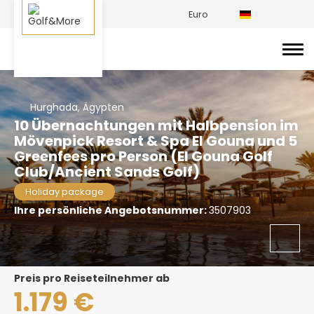
Euro
Hurghada, Ägypten
10 Übernachtungen mit Halbpension im
Mövenpick Resort & Spa El Gouna und 5
Greenfees pro Person (El Gouna Golf
Club/Ancient Sands Golf)
Holiday package
Ihre persönliche Angebotsnummer:
3507903
Preis pro Reiseteilnehmer ab
1.179 €