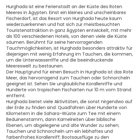
Hurghada ist eine Ferienstadt an der Küste des Roten
Meeres in Ägypten. Einst ein kleines und unscheinbares
Fischerdorf, ist das Resort von Hurghada heute kaum
wiederzuerkennen und hat sich zur meistbesuchten
Touristenattraktion in ganz Ägypten entwickelt, mit mehr
als 100 verschiedenen Hotels, von denen viele die Küste
säumen. Berühmt für seine hervorragenden
Tauchmöglichkeiten, ist Hurghada besonders attraktiv für
diejenigen mit wenig Erfahrung im Tauchen, die kommen,
um die Unterwasserriffe und die beeindruckende
Meereswelt zu bestaunen.
Der Hauptgrund für einen Besuch in Hurghada ist das Rote
Meer, das hervorragend zum Tauchen oder Schnorcheln
geeignet ist. Sehen Sie unglaubliche Korallenriffe und
Hunderte von tropischen Fischarten nur 10 m vom Strand
entfernt.
Hurghada bietet viele Aktivitäten, die sonst nirgendwo auf
der Erde zu finden sind: Quadfahren über Hunderte von
Kilometern in die Sahara-Wüste zum Tee mit einem
Beduinenstamm, dann Kamelreiten über biblische
Ebenen, um abgelegene und alte Wunder zu sehen;
Tauchen und Schnorcheln um ein lebhaftes und
farbenfrohes Korallenriff; Bootsausflüge zu den