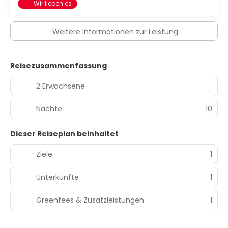
Wir lieben es
ist dieses Hotel eine gute Wahl, denn zu den 3724
Quadratfuß (346 Quadratmeter) großen
Veranstaltungsräumlichkeiten zählen Konferenzfläche
Weitere Informationen zur Leistung
und 3 Tagungsräume. Der Flughafentransfer (rund um die
Uhr) ist kostenpflichtig; außerdem gibt es vor Ort
Folgendes: Parken ohne Service (kostenlos).
Reisezusammenfassung
2 Erwachsene
Nächte
10
Dieser Reiseplan beinhaltet
Ziele
1
Unterkünfte
1
Greenfees & Zusatzleistungen
1