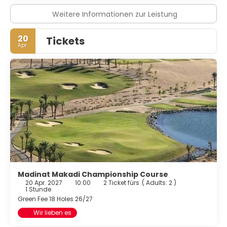
Veranstaltungsräumlichkeiten zählen Konferenzfläche
Weitere Informationen zur Leistung
und 3 Tagungsräume. Der Flughafentransfer (rund um die
Uhr) ist kostenpflichtig; außerdem gibt es vor Ort
Folgendes: Parken ohne Service (kostenlos).
20
Tickets
Apr.
Madinat Makadi Championship Course
20 Apr. 2027
10:00
2 Ticket fürs
(
Adults: 2
)
1 Stunde
Green Fee 18 Holes 26/27
Wir lieben es