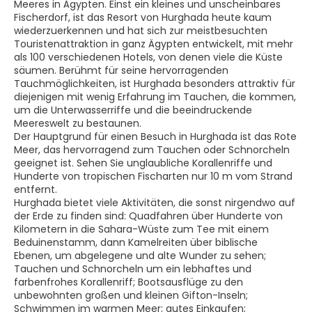
Meeres in Ägypten. Einst ein kleines und unscheinbares
Fischerdorf, ist das Resort von Hurghada heute kaum
wiederzuerkennen und hat sich zur meistbesuchten
Touristenattraktion in ganz Ägypten entwickelt, mit mehr
als 100 verschiedenen Hotels, von denen viele die Küste
säumen. Berühmt für seine hervorragenden
Tauchmöglichkeiten, ist Hurghada besonders attraktiv für
diejenigen mit wenig Erfahrung im Tauchen, die kommen,
um die Unterwasserriffe und die beeindruckende
Meereswelt zu bestaunen.
Der Hauptgrund für einen Besuch in Hurghada ist das Rote
Meer, das hervorragend zum Tauchen oder Schnorcheln
geeignet ist. Sehen Sie unglaubliche Korallenriffe und
Hunderte von tropischen Fischarten nur 10 m vom Strand
entfernt.
Hurghada bietet viele Aktivitäten, die sonst nirgendwo auf
der Erde zu finden sind: Quadfahren über Hunderte von
Kilometern in die Sahara-Wüste zum Tee mit einem
Beduinenstamm, dann Kamelreiten über biblische
Ebenen, um abgelegene und alte Wunder zu sehen;
Tauchen und Schnorcheln um ein lebhaftes und
farbenfrohes Korallenriff; Bootsausflüge zu den
unbewohnten großen und kleinen Gifton-Inseln;
Schwimmen im warmen Meer; gutes Einkaufen;