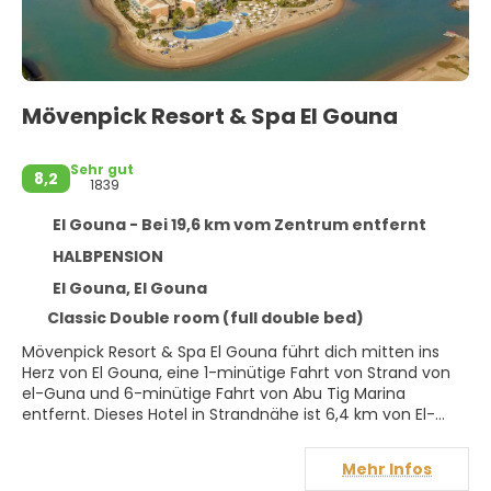
Mövenpick Resort & Spa El Gouna
Sehr gut
8,2
1839
El Gouna - Bei 19,6 km vom Zentrum entfernt
HALBPENSION
El Gouna, El Gouna
Classic Double room (full double bed)
Mövenpick Resort & Spa El Gouna führt dich mitten ins
Herz von El Gouna, eine 1-minütige Fahrt von Strand von
el-Guna und 6-minütige Fahrt von Abu Tig Marina
entfernt. Dieses Hotel in Strandnähe ist 6,4 km von El-
Guna-Stadion und 33,6 km von Marina Hurghada entfernt.
Mehr Infos
Gönn dir einen Besuch des Wellnessbereichs, der