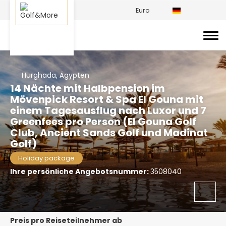
Euro
Hurghada, Ägypten
14 Nächte mit Halbpension im
Mövenpick Resort & Spa El Gouna mit
einem Tagesausflug nach Luxor und 7
Greenfees pro Person (El Gouna Golf
Club, Ancient Sands Golf und Madinat
Golf)
Holiday package
Ihre persönliche Angebotsnummer:
3508040
Preis pro Reiseteilnehmer ab