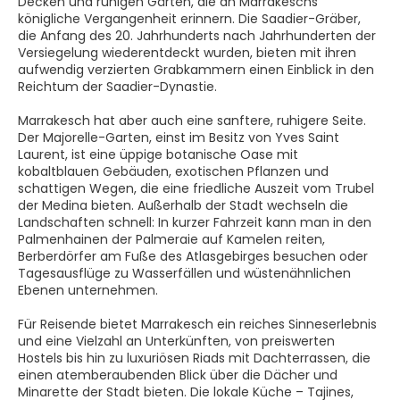
Decken und ruhigen Gärten, die an Marrakeschs
königliche Vergangenheit erinnern. Die Saadier-Gräber,
die Anfang des 20. Jahrhunderts nach Jahrhunderten der
Versiegelung wiederentdeckt wurden, bieten mit ihren
aufwendig verzierten Grabkammern einen Einblick in den
Reichtum der Saadier-Dynastie.
Marrakesch hat aber auch eine sanftere, ruhigere Seite.
Der Majorelle-Garten, einst im Besitz von Yves Saint
Laurent, ist eine üppige botanische Oase mit
kobaltblauen Gebäuden, exotischen Pflanzen und
schattigen Wegen, die eine friedliche Auszeit vom Trubel
der Medina bieten. Außerhalb der Stadt wechseln die
Landschaften schnell: In kurzer Fahrzeit kann man in den
Palmenhainen der Palmeraie auf Kamelen reiten,
Berberdörfer am Fuße des Atlasgebirges besuchen oder
Tagesausflüge zu Wasserfällen und wüstenähnlichen
Ebenen unternehmen.
Für Reisende bietet Marrakesch ein reiches Sinneserlebnis
und eine Vielzahl an Unterkünften, von preiswerten
Hostels bis hin zu luxuriösen Riads mit Dachterrassen, die
einen atemberaubenden Blick über die Dächer und
Minarette der Stadt bieten. Die lokale Küche – Tajines,