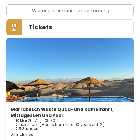
Weitere Informationen zur Leistung
13
Tickets
Mai
Marrakesch Wüste Quad- und Kamelfahrt,
Mittagessen und Pool
13 Mai 2027
09:30
2 Ticket fürs
(
Adults from 15 to 90 years old: 2
)
7.5 Stunden
All inclusive