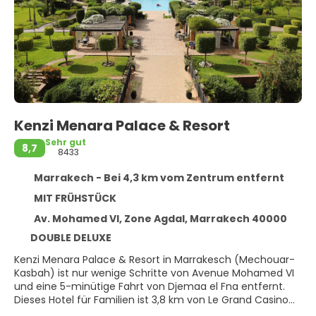
Kenzi Menara Palace & Resort
Sehr gut
8,7
8433
Marrakech - Bei 4,3 km vom Zentrum entfernt
MIT FRÜHSTÜCK
Av. Mohamed VI, Zone Agdal, Marrakech 40000
DOUBLE DELUXE
Kenzi Menara Palace & Resort in Marrakesch (Mechouar-
Kasbah) ist nur wenige Schritte von Avenue Mohamed VI
und eine 5-minütige Fahrt von Djemaa el Fna entfernt.
Dieses Hotel für Familien ist 3,8 km von Le Grand Casino
de La Mamounia und 4 km von Bahia-Palast entfernt.