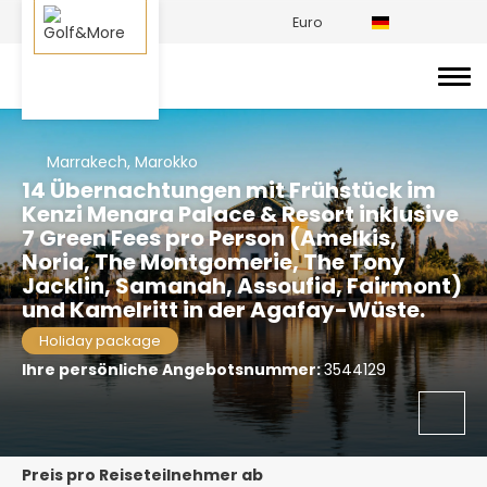
Euro
Marrakech, Marokko
14 Übernachtungen mit Frühstück im
Kenzi Menara Palace & Resort inklusive
7 Green Fees pro Person (Amelkis,
Noria, The Montgomerie, The Tony
Jacklin, Samanah, Assoufid, Fairmont)
und Kamelritt in der Agafay-Wüste.
Holiday package
Ihre persönliche Angebotsnummer:
3544129
Preis pro Reiseteilnehmer ab