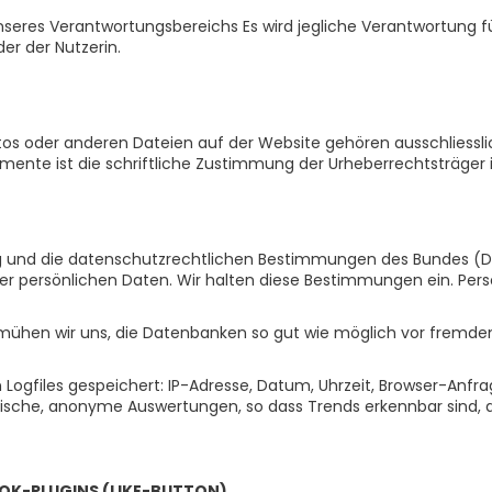
unseres Verantwortungsbereichs Es wird jegliche Verantwortung f
er der Nutzerin.
otos oder anderen Dateien auf der Website gehören ausschliesslic
emente ist die schriftliche Zustimmung der Urheberrechtsträger
ung und die datenschutzrechtlichen Bestimmungen des Bundes (
hrer persönlichen Daten. Wir halten diese Bestimmungen ein. Per
hen wir uns, die Datenbanken so gut wie möglich vor fremden Z
Logfiles gespeichert: IP-Adresse, Datum, Uhrzeit, Browser-Anf
tistische, anonyme Auswertungen, so dass Trends erkennbar sin
OK-PLUGINS (LIKE-BUTTON)