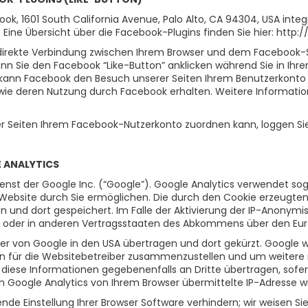
ook, 1601 South California Avenue, Palo Alto, CA 94304, USA int
e. Eine Übersicht über die Facebook-Plugins finden Sie hier: htt
 direkte Verbindung zwischen Ihrem Browser und dem Facebook-Se
enn Sie den Facebook “Like-Button” anklicken während Sie in Ihr
 kann Facebook den Besuch unserer Seiten Ihrem Benutzerkonto zu
wie deren Nutzung durch Facebook erhalten. Weitere Information
 Seiten Ihrem Facebook-Nutzerkonto zuordnen kann, loggen Sie
 ANALYTICS
nst der Google Inc. (“Google”). Google Analytics verwendet sog
Website durch Sie ermöglichen. Die durch den Cookie erzeugte
n und dort gespeichert. Im Falle der Aktivierung der IP-Anonymi
on oder in anderen Vertragsstaaten des Abkommens über den Eur
rver von Google in den USA übertragen und dort gekürzt. Google 
en für die Websitebetreiber zusammenzustellen und um weitere
diese Informationen gegebenenfalls an Dritte übertragen, sofern
n Google Analytics von Ihrem Browser übermittelte IP-Adresse
nde Einstellung Ihrer Browser Software verhindern; wir weisen Sie