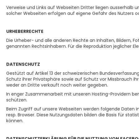
Verweise und Links auf Webseiten Dritter liegen ausserhalb 
solcher Webseiten erfolgen auf eigene Gefahr des Nutzers od
URHEBERRECHTE
Die Urheber- und alle anderen Rechte an Inhalten, Bildern, F
genannten Rechtsinhabern. Für die Reproduktion jeglicher El
DATENSCHUTZ
Gestützt auf Artikel 13 der schweizerischen Bundesverfass
Schutz ihrer Privatsphäre sowie auf Schutz vor Missbrauch i
weder an Dritte verkauft noch weiter gegeben.
In enger Zusammenarbeit mit unseren Hosting-Providern bemü
schützen.
Beim Zugriff auf unsere Webseiten werden folgende Daten in 
resp. Browser. Diese Nutzungsdaten bilden die Basis für sta
können.
DATENSCHUTZERKLÄRUNG FÜR DIE NUTZUNG VON FACEBO