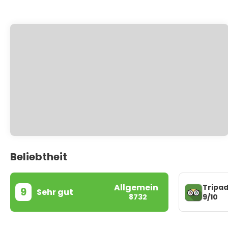
Beliebtheit
Allgemein
Tripad
9
Sehr gut
9/10
8732