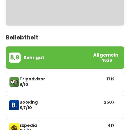
Beliebtheit
Allgemein
8,9
Sehr gut
4636
Tripadvisor
1712
9/10
Booking
2507
8,7/10
Expedia
417