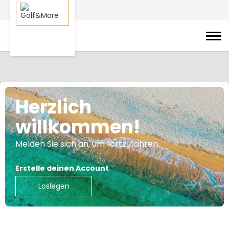
Herzlich
willkommen!
Melden Sie sich an, um fortzufahren
Erstelle deinen Account
Loslegen