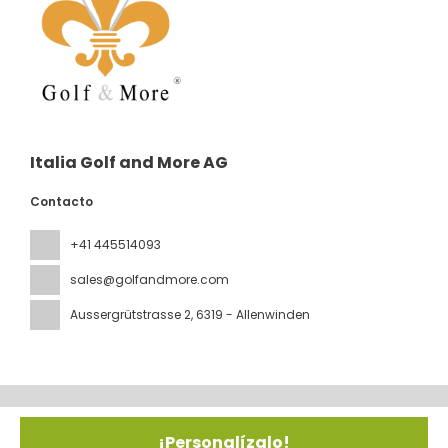
Italia Golf and More AG
Contacto
+41 445514093
sales@golfandmore.com
Aussergrütstrasse 2
, 6319 - Allenwinden
Todos los derechos reservados IGM © 2026
Política de
privacidad
¡Personalízalo!