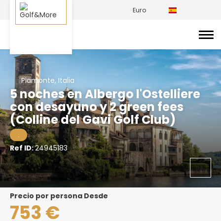
Euro
Piamonte, Italia
5 noches en Albergo l'Ostelliere
con desayuno y 2 green fees
(Colline del Gavi Golf Club)
.
Ref ID:
24945183
precio por persona Desde
753 €