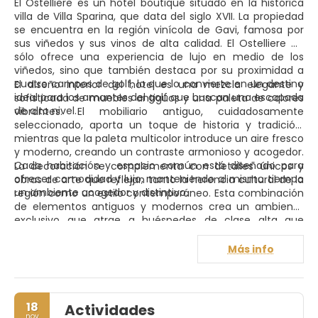
El Ostelliere es un hotel boutique situado en la histórica
villa de Villa Sparina, que data del siglo XVII. La propiedad
se encuentra en la región vinícola de Gavi, famosa por
sus viñedos y sus vinos de alta calidad. El Ostelliere no
sólo ofrece una experiencia de lujo en medio de los
viñedos, sino que también destaca por su proximidad a
cuatro campos de golf, lo que lo convierte en un destino
El diseño interior del hotel es una mezcla elegante y
ideal para los amantes del golf que buscan una escapada
sofisticada de muebles antiguos y una paleta de colores
de alto nivel.
vibrantes. El mobiliario antiguo, cuidadosamente
seleccionado, aporta un toque de historia y tradición,
mientras que la paleta multicolor introduce un aire fresco
y moderno, creando un contraste armonioso y acogedor.
Cada habitación y espacio común está diseñado para
La decoración se complementa con detalles únicos y
ofrecer comodidad y lujo, manteniendo al mismo tiempo
obras de arte que reflejan tanto la herencia cultural de la
un ambiente acogedor y distintivo.
región como un estilo contemporáneo. Esta combinación
de elementos antiguos y modernos crea un ambiente
exclusivo que atrae a huéspedes de clase alta que
buscan una experiencia única y memorable en un
entorno pintoresco y sofisticado.
Más info
18
Actividades
nov