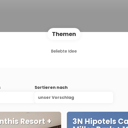
Themen
Beliebte Idee
s
Sortieren nach
unser Vorschlag
nthis Resort +
3N Hipotels C