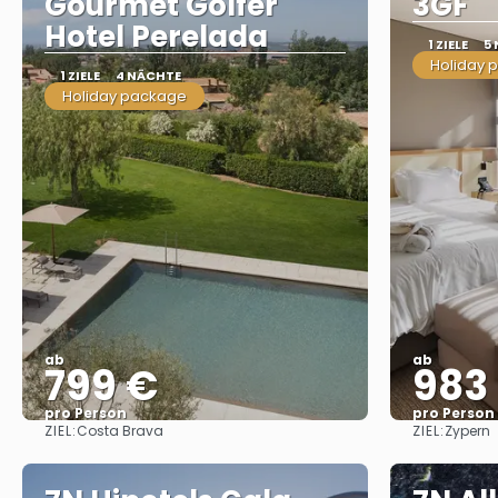
Gourmet Golfer
3GF
Hotel Perelada
1 ZIELE
5
Holiday 
1 ZIELE
4 NÄCHTE
Holiday package
ab
ab
799 €
983
pro Person
pro Person
ZIEL:
ZIEL:
Costa Brava
Zypern
Sehen