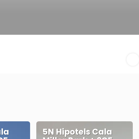
ala
5N Hipotels Cala