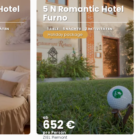
Hotel
5 N Romantic Hotel
Furno
TÄTEN
1 ZIELE
5 NÄCHTE
2 AKTIVITÄTEN
Holiday package
ab
652 €
pro Person
ZIEL:
Piemont