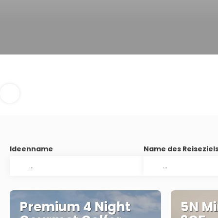
Ideenname
Name des Reiseziel
Premium 4 Night
5N Mi