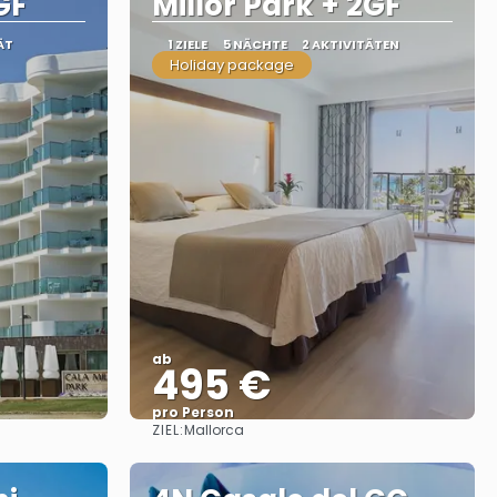
GF
Millor Park + 2GF
ÄT
1 ZIELE
5 NÄCHTE
2 AKTIVITÄTEN
Holiday package
ab
495 €
pro Person
ZIEL:
Mallorca
Sehen