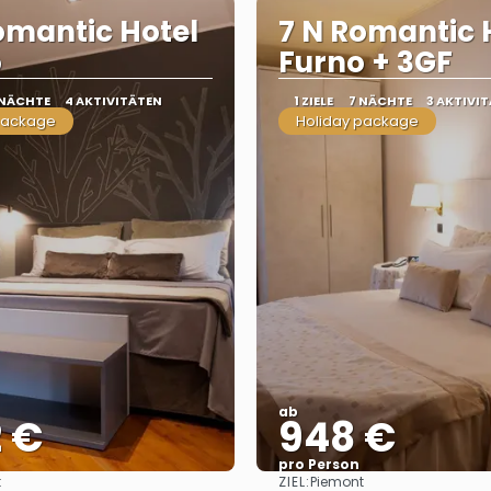
omantic Hotel
7 N Romantic 
o
Furno + 3GF
 NÄCHTE
4 AKTIVITÄTEN
1 ZIELE
7 NÄCHTE
3 AKTIVI
package
Holiday package
ab
2 €
948 €
pro Person
ZIEL:
t
Piemont