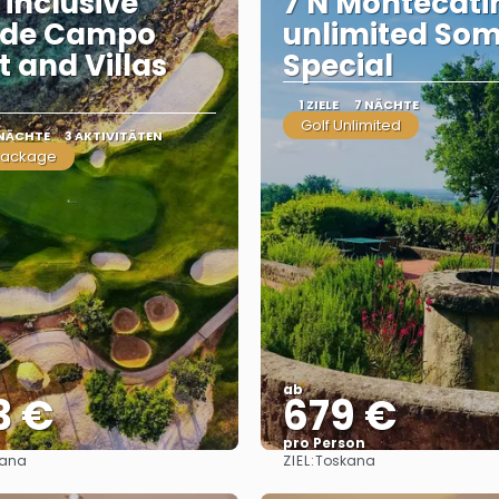
 inclusive
7 N Montecati
 de Campo
unlimited So
t and Villas
Special
1 ZIELE
7 NÄCHTE
Golf Unlimited
 NÄCHTE
3 AKTIVITÄTEN
package
ab
3 €
679 €
pro Person
ZIEL:
ana
Toskana
Sehen
Sehen