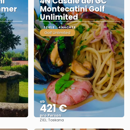
ni
4N Casale del GC
mmer
Montecatini Golf
Unlimited
1 ZIELE
4 NÄCHTE
Golf Unlimited
ab
421 €
pro Person
ZIEL:
Toskana
Sehen