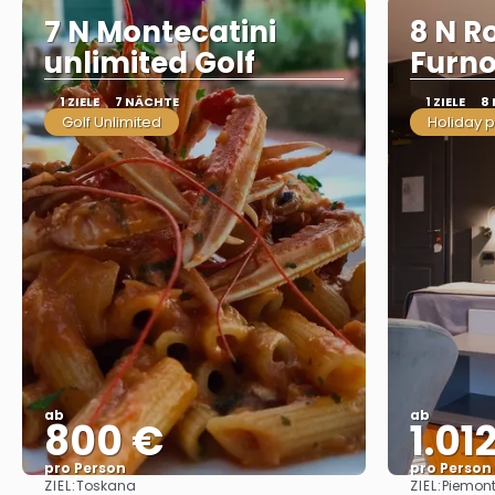
7 N Montecatini
8 N R
unlimited Golf
Furn
1 ZIELE
7 NÄCHTE
1 ZIELE
8
Golf Unlimited
Holiday 
ab
ab
800 €
1.01
pro Person
pro Person
ZIEL:
ZIEL:
Toskana
Piemon