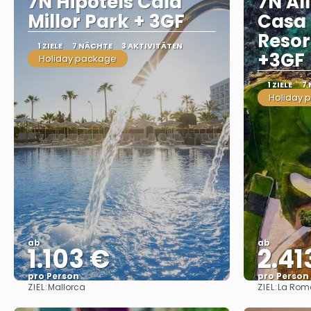
7N Hipotels Cala
7N All
Millor Park + 3GF
Casa
Resor
1 ZIELE
7 NÄCHTE
3 AKTIVITÄTEN
+3GF
Holiday package
1 ZIELE
7
Holiday 
ab
ab
1.103 €
2.41
pro Person
pro Person
ZIEL:
ZIEL:
Mallorca
La Rom
Sehen