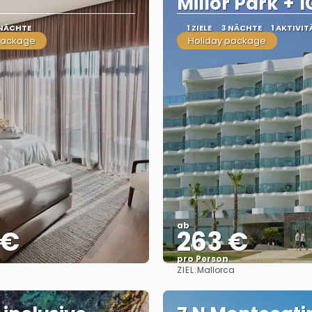
Millor Park + 1
 NÄCHTE
1 ZIELE
3 NÄCHTE
1 AKTIVIT
package
Holiday package
ab
 €
263 €
pro Person
ZIEL:
Mallorca
Sehen
Sehen