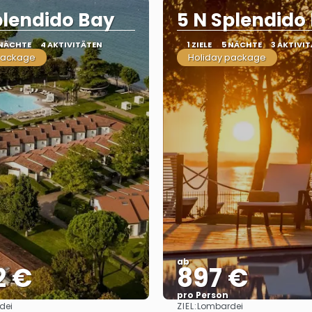
plendido Bay
5 N Splendido
 NÄCHTE
4 AKTIVITÄTEN
1 ZIELE
5 NÄCHTE
3 AKTIVI
package
Holiday package
ab
2 €
897 €
pro Person
ZIEL:
dei
Lombardei