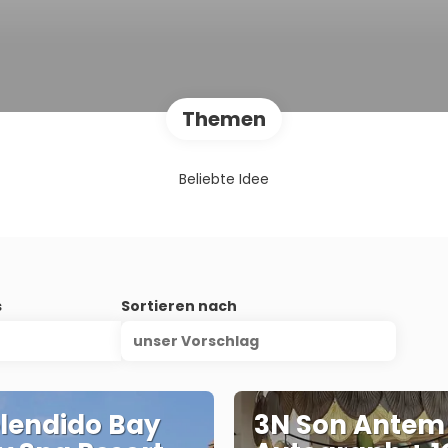
Themen
Beliebte Idee
s
Sortieren nach
unser Vorschlag
lendido Bay
3N Son Antem