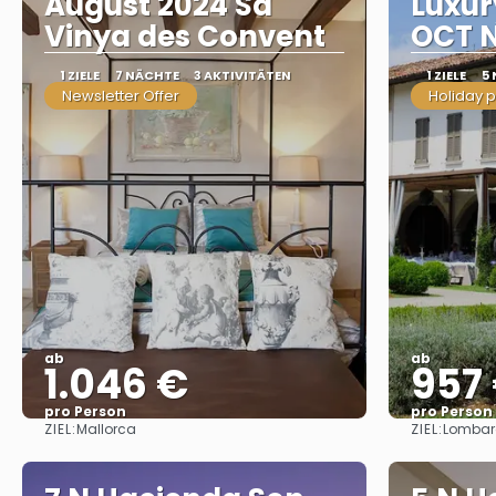
August 2024 Sa
Luxur
Vinya des Convent
OCT 
1 ZIELE
7 NÄCHTE
3 AKTIVITÄTEN
1 ZIELE
5
Newsletter Offer
Holiday 
ab
ab
1.046 €
957
pro Person
pro Person
ZIEL:
ZIEL:
Mallorca
Lombar
Sehen