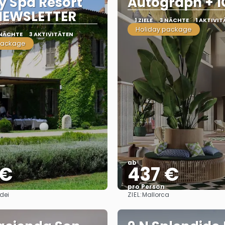
y Spa Resort
Autograph + 1
NEWSLETTER
1 ZIELE
3 NÄCHTE
1 AKTIVIT
Holiday package
 NÄCHTE
3 AKTIVITÄTEN
package
ab
 €
437 €
pro Person
ZIEL:
dei
Mallorca
Sehen
Sehen