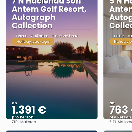
7 N Hacienda Son
5 N H
Antem Golf Resort,
Antem
Autograph
Auto
Collection
Colle
1 ZIELE
7 NÄCHTE
3 AKTIVITÄTEN
1 ZIELE
5
Holiday package
Holiday 
ab
ab
1.391 €
763
pro Person
pro Person
ZIEL:
ZIEL:
Mallorca
Mallorc
Sehen