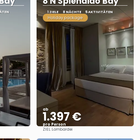
 Bay
8 N Splendido Bay
TÄTEN
1 ZIELE
8 NÄCHTE
5 AKTIVITÄTEN
Holiday package
ab
1.397 €
pro Person
ZIEL:
Lombardei
Sehen