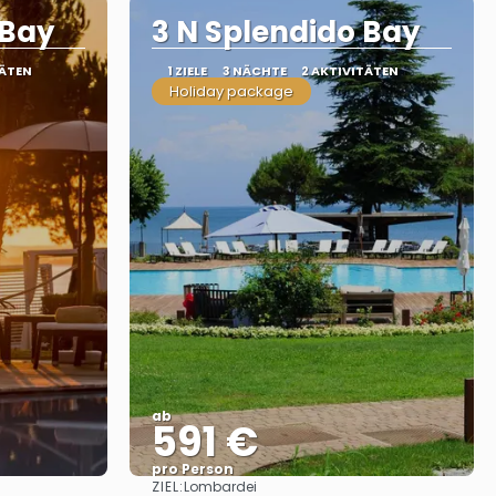
 Bay
3 N Splendido Bay
TÄTEN
1 ZIELE
3 NÄCHTE
2 AKTIVITÄTEN
Holiday package
ab
591 €
pro Person
ZIEL:
Lombardei