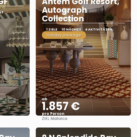
GF
Antem Golf Resort,
Autograph
ÄT
Collection
1 ZIELE
10 NÄCHTE
4 AKTIVITÄTEN
Holiday package
ab
1.857 €
pro Person
ZIEL:
Mallorca
Sehen