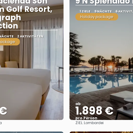
acienda Son
9 N Splendido
 Golf Resort,
1 ZIELE
9 NÄCHTE
6 AKTIVI
graph
Holiday package
ction
 NÄCHTE
2 AKTIVITÄTEN
package
ab
 €
1.898 €
pro Person
ZIEL:
a
Lombardei
Sehen
Sehen