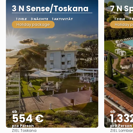
3 N Sense/Toskana
7 N S
1 ZIELE
3 NÄCHTE
1 AKTIVITÄT
1 ZIELE
7
Holiday package
Holiday 
ab
ab
554 €
1.33
pro Person
pro Person
ZIEL:
ZIEL:
Toskana
Lombar