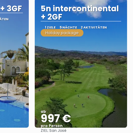
 + 3GF
5n intercontinental
+ 2GF
TÄTEN
1 ZIELE
5 NÄCHTE
2 AKTIVITÄTEN
Holiday package
ab
997 €
pro Person
ZIEL:
San José