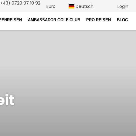
+43) 0720 97 10 92
Euro
Deutsch
Login
PENREISEN
AMBASSADOR GOLF CLUB
PRO REISEN
BLOG
it