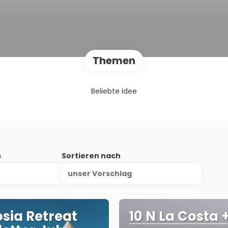
Themen
Beliebte Idee
s
Sortieren nach
unser Vorschlag
osia Retreat
10 N La Costa 