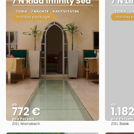
7 N Riad Infinity Sea
7 N L
1 ZIELE
7 NÄCHTE
4 AKTIVITÄTEN
1 ZIELE
7
Holiday package
Holiday 
ab
ab
772 €
1.18
pro Person
pro Person
ZIEL:
ZIEL:
Marrakech
Belek
Sehen