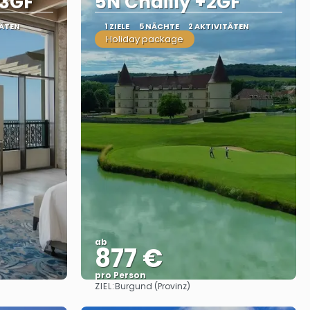
 3GF
5N Chailly +2GF
TÄTEN
1 ZIELE
5 NÄCHTE
2 AKTIVITÄTEN
Holiday package
ab
877 €
pro Person
ZIEL:
Burgund (Provinz)
Sehen