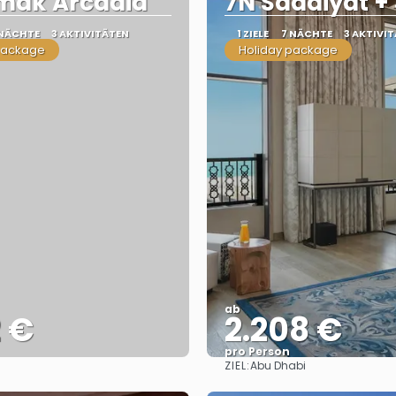
imak Arcadia
7N Saadiyat +
 NÄCHTE
3 AKTIVITÄTEN
1 ZIELE
7 NÄCHTE
3 AKTIVI
package
Holiday package
ab
2 €
2.208 €
pro Person
ZIEL:
Abu Dhabi
Sehen
Sehen