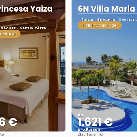
rincesa Yaiza
6N Villa Maria
1 ZIELE
6 NÄCHTE
3 AKTIVI
Holiday package
0 NÄCHTE
5 AKTIVITÄTEN
package
ab
6 €
1.621 €
pro Person
ZIEL:
te
Teneriffa