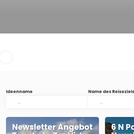
Ideenname
Name des Reiseziel
Newsletter Angebot
6 N P