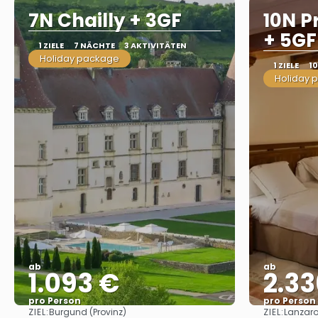
7N Chailly + 3GF
10N P
+ 5GF
1 ZIELE
7 NÄCHTE
3 AKTIVITÄTEN
Holiday package
1 ZIELE
1
Holiday 
ab
ab
1.093 €
2.33
pro Person
pro Person
ZIEL:
ZIEL:
Burgund (Provinz)
Lanzaro