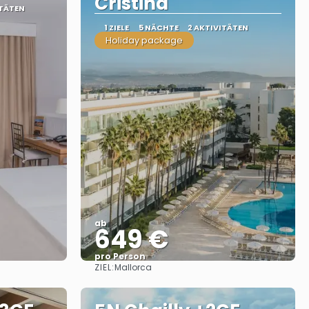
Cristina
ITÄTEN
1 ZIELE
5 NÄCHTE
2 AKTIVITÄTEN
Holiday package
ab
649 €
pro Person
ZIEL:
Mallorca
Sehen