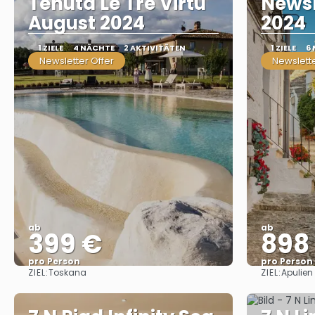
Tenuta Le Tre Virtu
Newsl
August 2024
2024
1 ZIELE
4 NÄCHTE
2 AKTIVITÄTEN
1 ZIELE
6
Newsletter Offer
Newslette
ab
ab
399 €
898
pro Person
pro Person
ZIEL:
ZIEL:
Toskana
Apulien
Sehen