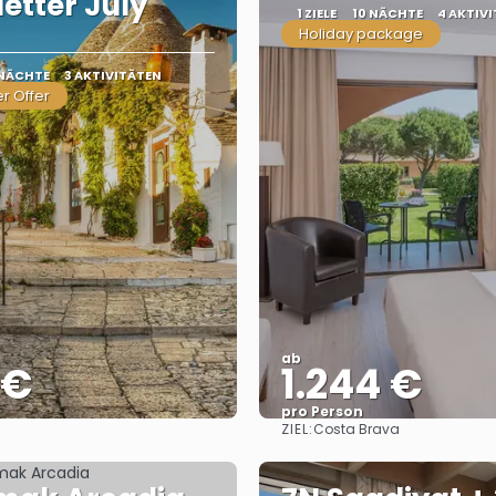
etter July
1 ZIELE
10 NÄCHTE
4 AKTIV
Holiday package
 NÄCHTE
3 AKTIVITÄTEN
r Offer
ab
 €
1.244 €
pro Person
ZIEL:
Costa Brava
Sehen
Sehen