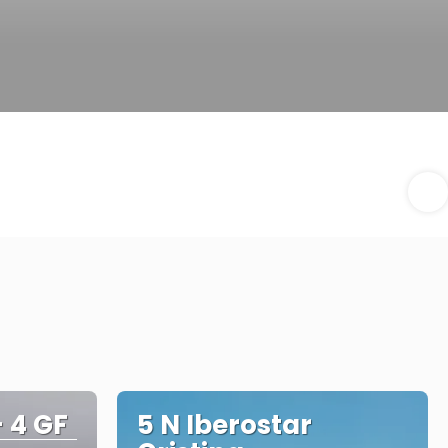
+ 4 GF
5 N Iberostar