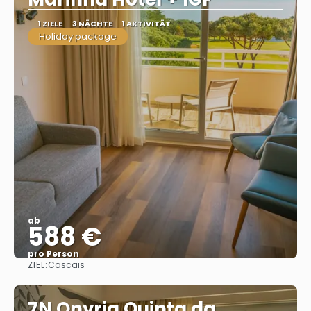
1 ZIELE
3 NÄCHTE
1 AKTIVITÄT
Holiday package
ab
588 €
pro Person
ZIEL:
Cascais
Sehen
7N Onyria Quinta da