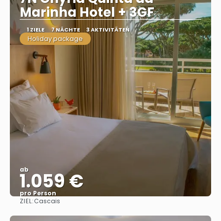
Marinha Hotel + 3GF
1 ZIELE
7 NÄCHTE
3 AKTIVITÄTEN
Holiday package
ab
1.059 €
pro Person
ZIEL:
Cascais
Sehen