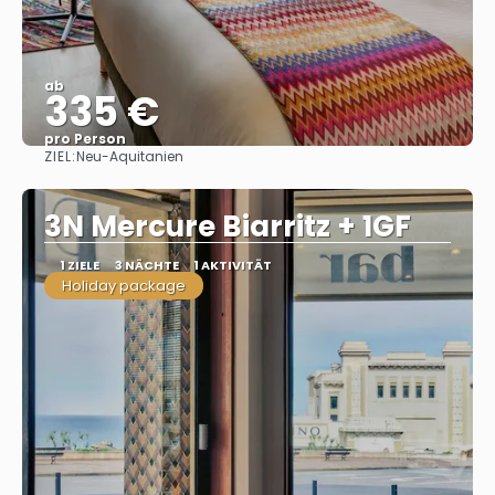
ab
335 €
pro Person
ZIEL:
Neu-Aquitanien
Sehen
3N Mercure Biarritz + 1GF
1 ZIELE
3 NÄCHTE
1 AKTIVITÄT
Holiday package