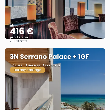
ab
416 €
pro Person
ZIEL:
Biarritz
Sehen
3N Serrano Palace + 1GF
1 ZIELE
3 NÄCHTE
1 AKTIVITÄT
Holiday package