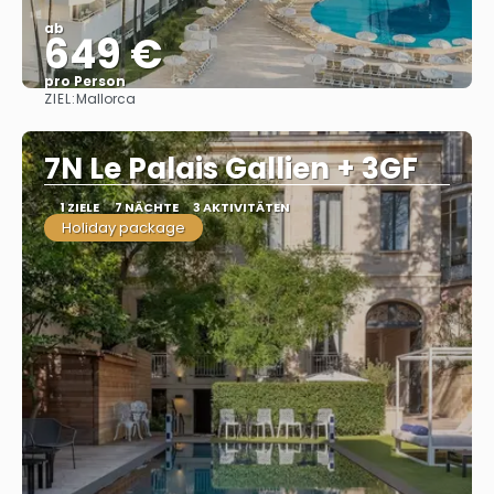
ab
649 €
pro Person
ZIEL:
Mallorca
Sehen
7N Le Palais Gallien + 3GF
1 ZIELE
7 NÄCHTE
3 AKTIVITÄTEN
Holiday package