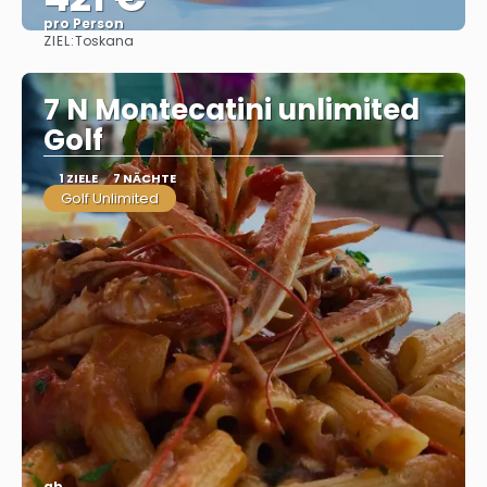
pro Person
ZIEL:
Toskana
Sehen
7 N Montecatini unlimited
Golf
1 ZIELE
7 NÄCHTE
Golf Unlimited
ab