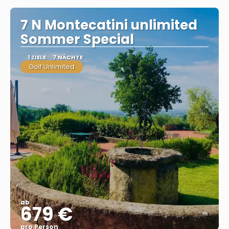
7 N Montecatini unlimited
Sommer Special
1 ZIELE
7 NÄCHTE
Golf Unlimited
ab
679 €
pro Person