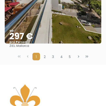
ab
297 €
pro Person
ZIEL:
Mallorca
Sehen
1
2
3
4
5