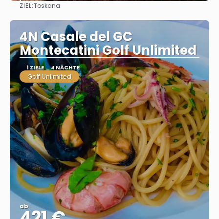
ZIEL:
Toskana
Sehen
4N Casale del GC
Montecatini Golf Unlimited
1 ZIELE
4 NÄCHTE
Golf Unlimited
ab
421 €