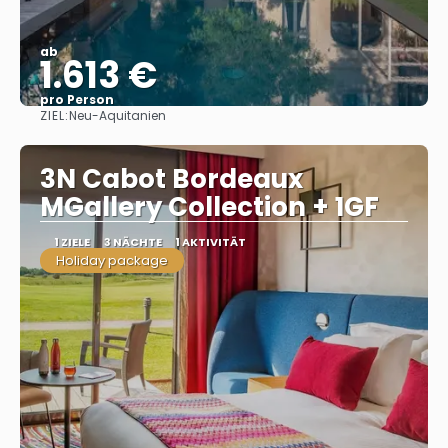
ab
1.613 €
pro Person
ZIEL:
Neu-Aquitanien
Sehen
3N Cabot Bordeaux
MGallery Collection + 1GF
1 ZIELE
3 NÄCHTE
1 AKTIVITÄT
Holiday package