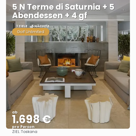
5 N Terme di Saturnia + 5
Abendessen + 4 gf
1 ZIELE
5 NÄCHTE
Golf Unlimited
ab
1.698 €
pro Person
ZIEL:
Toskana
Sehen