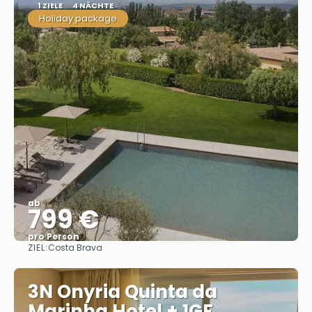
1 ZIELE
4 NÄCHTE
Holiday package
ab
799 €
pro Person
ZIEL:
Costa Brava
Sehen
3N Onyria Quinta da
Marinha Hotel + 1GF