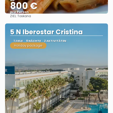
800 €
pro Person
ZIEL:
Toskana
Sehen
5 N Iberostar Cristina
1 ZIELE
5 NÄCHTE
2 AKTIVITÄTEN
Holiday package